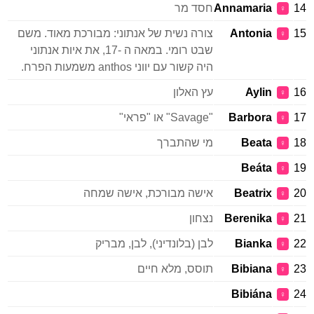
14
Annamaria
חסד מר
♀
15
Antonia
צורה נשית של אנתוני: מבורכת מאוד. משם
♀
שבט רומי. במאה ה -17, את איות אנתוני
היה קשור עם יווני anthos משמעות הפרח.
16
Aylin
עץ האלון
♀
17
Barbora
"Savage" או "פראי"
♀
18
Beata
מי שהתברך
♀
Beáta
19
♀
20
Beatrix
אישה מבורכת, אישה שמחה
♀
21
Berenika
נצחון
♀
22
Bianka
לבן (בלונדיני), לבן, מבריק
♀
23
Bibiana
תוסס, מלא חיים
♀
Bibiána
24
♀