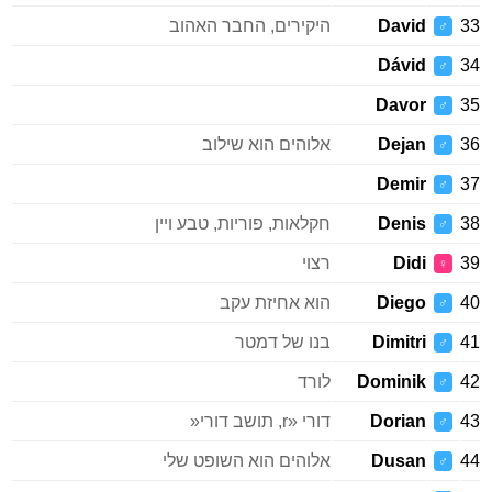
33
David
היקירים, החבר האהוב
♂
Dávid
34
♂
Davor
35
♂
36
Dejan
אלוהים הוא שילוב
♂
Demir
37
♂
38
Denis
חקלאות, פוריות, טבע ויין
♂
39
Didi
רצוי
♀
40
Diego
הוא אחיזת עקב
♂
41
Dimitri
בנו של דמטר
♂
42
Dominik
לורד
♂
43
Dorian
דורי «r, תושב דורי«
♂
44
Dusan
אלוהים הוא השופט שלי
♂