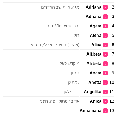
2
Adriana
מגיע או תושב האדרים
♀
Adriána
3
♀
4
Agata
ובכן, Virtueus, טוב
♀
5
Alena
רוק
♀
6
Alica
(אישה) במעמד אצילי, הטבע
♀
Alžbeta
7
♀
8
Alzbeta
מוקדש לאל
♀
9
Aneta
סגנון
♀
10
Anetta
/ מתוק
♀
11
Angelika
כמו מלאך
♀
12
Anika
אדיב / מתוק, יפה, חינני
♀
Annamária
13
♀