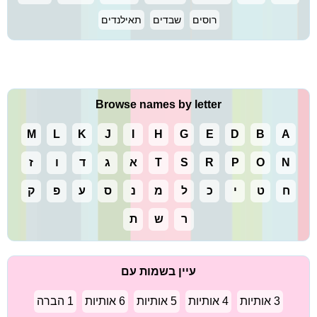
רוסים
שבדים
תאילנדים
Browse names by letter
M
L
K
J
I
H
G
E
D
B
A
N
O
P
R
S
T
א
ג
ד
ו
ז
ח
ט
י
כ
ל
מ
נ
ס
ע
פ
ק
ר
ש
ת
עיין בשמות עם
3 אותיות
4 אותיות
5 אותיות
6 אותיות
1 הברה