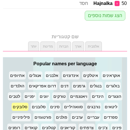
50
Hajnalka
חסד
♀
הצג שמות נוספים
שם קטגוריות
אלפבית
אורך
הברות
מדינות
יותר
Popular names per language
אוקראינים
איטלקים
אינדונזים
אלבנים
אנגלים
אתיופים
בולגרים
בנגלים
גרמנים
דנים
דרום אפריקאים
הולנדים
הונגרים
הינדים
ויאטנמיים
טורקים
יוונים
יפניים
לטבים
ליטאים
נורבגים
סוואהיליים
סינים
סלובנים
סלובקים
ספרדים
עבריים
ערבים
פולנים
פורטוגזים
פיליפיניים
פינים
צ'כים
צרפתים
קוריאנים
קטלונים
קנאדים
רומנים