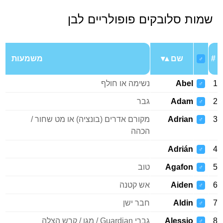
שמות סלובקים פופולריים לבן
#
שם
משמעות
♂
1
Abel
נשימה או חולף
♂
2
Adam
גבר
♂
3
Adrian
מקורם אדרים (בונציה) או מט שחור /
♂
הכהה
Adrián
4
♂
5
Agafon
טוב
♂
6
Aiden
אש קטנה
♂
7
Aldin
חבר ישן
♂
8
Alessio
גברי Guardian / מגן / קרש הצלה
♂