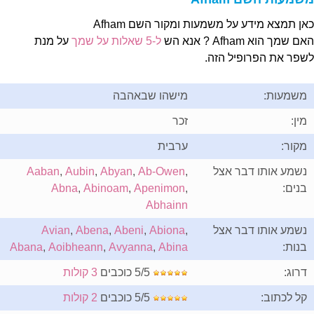
אן תמצא מידע על משמעות ומקור השם Afham
ם שמך הוא Afham ? אנא הש
ל-5 שאלות על שמך
על מנת
שפר את הפרופיל הזה.
משמעות:
מישהו שבאהבה
מין:
זכר
מקור:
ערבית
נשמע אותו דבר אצל
,
Ab-Owen
,
Abyan
,
Aubin
,
Aaban
בנים:
,
Apenimon
,
Abinoam
,
Abna
Abhainn
נשמע אותו דבר אצל
,
Abiona
,
Abeni
,
Abena
,
Avian
בנות:
Abina
,
Avyanna
,
Aoibheann
,
Abana
דרוג:
5/5 כוכבים
3 קולות
קל לכתוב:
5/5 כוכבים
2 קולות