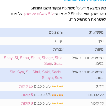
אן תמצא מידע על משמעות ומקור השם Shisha
ם שמך הוא Shisha ? אנא הש
ל-5 שאלות על שמך
על מנת
שפר את הפרופיל הזה.
משמעות:
שיש נעים
מין:
נקבה
מקור:
עברית
נשמע אותו דבר אצל
,
Shia
,
Shage
,
Shua
,
Shou
,
Si
,
Shay
בנים:
Susai
,
Seiji
נשמע אותו דבר אצל
,
Sechu
,
Saki
,
Shui
,
Su
,
Sya
,
Sia
בנות:
Suze
,
Shaya
דרוג:
5/5 כוכבים
15 קולות
קל לכתוב:
5/5 כוכבים
8 קולות
קל לזכור:
5/5 כוכבים
8 קולות